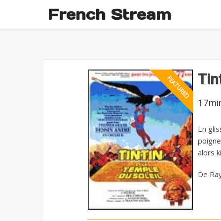
French Stream
Tin
17mi
En gli
poigne
alors 
De Ray