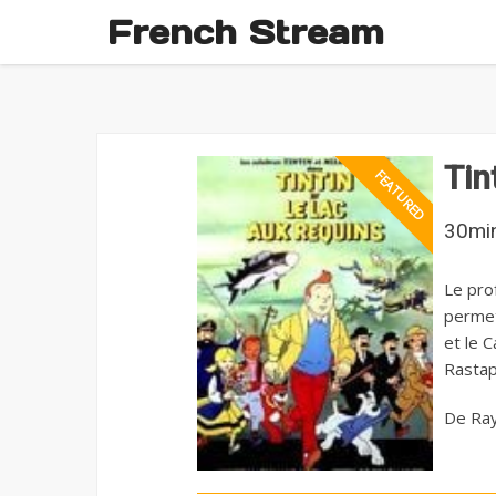
French Stream
Tin
30mi
Le pro
permet
et le 
Rastap
De Ray