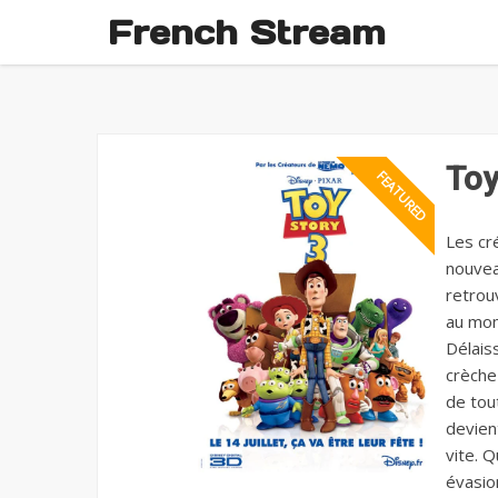
French Stream
Toy
Les cr
nouveau
retrou
au mom
Délaiss
crèche
de tou
devien
vite. 
évasio