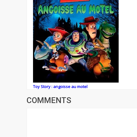
Toy Story : angoisse au motel
COMMENTS