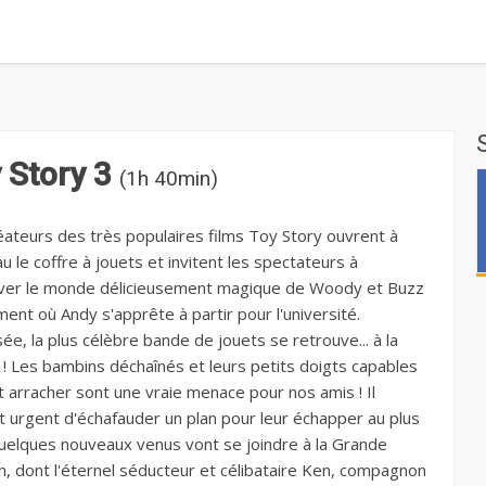
 Story 3
(1h 40min)
éateurs des très populaires films Toy Story ouvrent à
 le coffre à jouets et invitent les spectateurs à
ver le monde délicieusement magique de Woody et Buzz
ent où Andy s'apprête à partir pour l'université.
ée, la plus célèbre bande de jouets se retrouve... à la
 ! Les bambins déchaînés et leurs petits doigts capables
t arracher sont une vraie menace pour nos amis ! Il
t urgent d'échafauder un plan pour leur échapper au plus
Quelques nouveaux venus vont se joindre à la Grande
n, dont l'éternel séducteur et célibataire Ken, compagnon