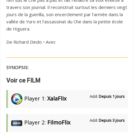
film suit le Che pas à pas et fait renaitre sa voix éteinte à
travers son journal. Il reconstruit surtout les derniers vingt
jours de la guerilla, son encerclement par l'armée dans la
vallée de Yuro et l'assassinat du Che dans la petite école
de Higuera.
De Richard Dindo • Avec
SYNOPSIS:
Voir ce FILM
Add:
Depuis 1 jours
Player 1:
XalaFlix
Add:
Depuis 3 jours
Player 2:
FilmoFlix