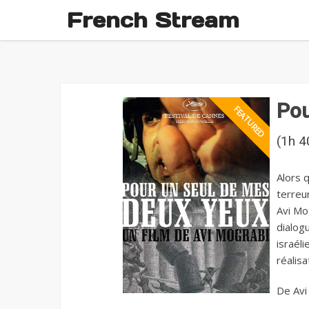
French Stream
Pou
(1h 4
Alors q
terreur
Avi Mog
dialog
israéli
réalis
De Avi