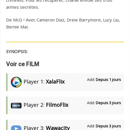
criminels. Pour les récupérer, Charlie envoie ses trois
armes secrètes.
De McG • Avec Cameron Diaz, Drew Barrymore, Lucy Liu,
Bernie Mac
SYNOPSIS:
Voir ce FILM
Add:
Depuis 1 jours
Player 1:
XalaFlix
Add:
Depuis 3 jours
Player 2:
FilmoFlix
Add:
Depuis 3 jours
Player 3:
Wawacity