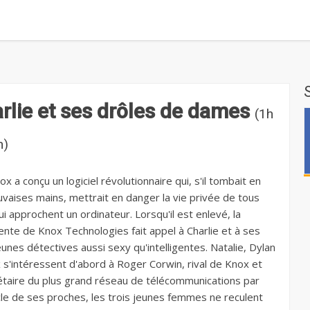
rlie et ses drôles de dames
(1h
n)
ox a conçu un logiciel révolutionnaire qui, s'il tombait en
vaises mains, mettrait en danger la vie privée de tous
i approchent un ordinateur. Lorsqu'il est enlevé, la
ente de Knox Technologies fait appel à Charlie et à ses
eunes détectives aussi sexy qu'intelligentes. Natalie, Dylan
x s'intéressent d'abord à Roger Corwin, rival de Knox et
étaire du plus grand réseau de télécommunications par
ercle de ses proches, les trois jeunes femmes ne reculent