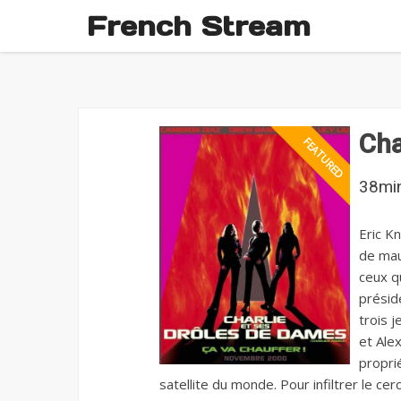
French Stream
Cha
38mi
Eric Kn
de mau
ceux qu
présid
trois j
et Ale
propri
satellite du monde. Pour infiltrer le c