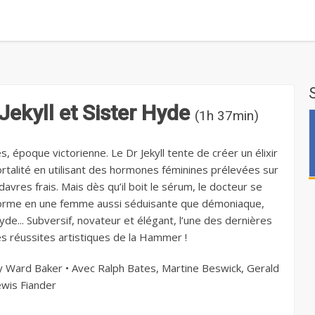
 Jekyll et Sister Hyde
(1h 37min)
, époque victorienne. Le Dr Jekyll tente de créer un élixir
rtalité en utilisant des hormones féminines prélevées sur
avres frais. Mais dès qu’il boit le sérum, le docteur se
orme en une femme aussi séduisante que démoniaque,
yde... Subversif, novateur et élégant, l’une des dernières
s réussites artistiques de la Hammer !
 Ward Baker • Avec Ralph Bates, Martine Beswick, Gerald
ewis Fiander