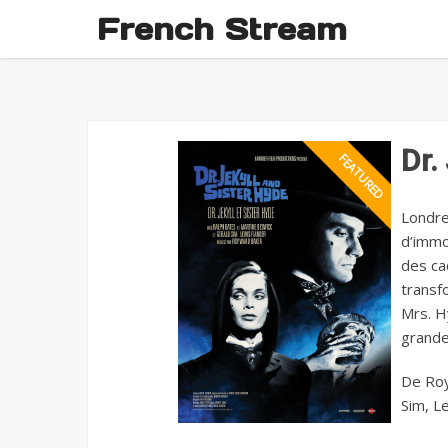
French Stream
Dr.
Londres
d’immo
des cad
transf
Mrs. H
grande
De Roy
Sim, L