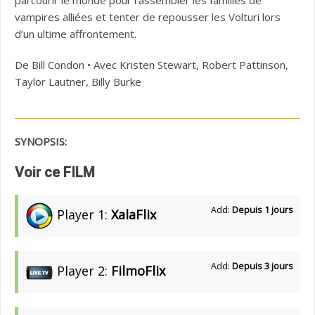
parcourir le monde pour rassembler les familles de
vampires alliées et tenter de repousser les Volturi lors
d’un ultime affrontement.
De Bill Condon • Avec Kristen Stewart, Robert Pattinson,
Taylor Lautner, Billy Burke
SYNOPSIS:
Voir ce FILM
Add:
Depuis 1 jours
Player 1:
XalaFlix
Add:
Depuis 3 jours
Player 2:
FilmoFlix