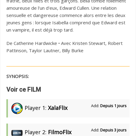
fratrie, deux filles et trois garçons. Bella tombe follement
amoureuse de l'un d'eux, Edward Cullen. Une relation
sensuelle et dangereuse commence alors entre les deux
jeunes gens : lorsque Isabella comprend que Edward est
un vampire, il est déjà trop tard.
De Catherine Hardwicke • Avec Kristen Stewart, Robert
Pattinson, Taylor Lautner, Billy Burke
SYNOPSIS:
Voir ce FILM
Add:
Depuis 1 jours
Player 1:
XalaFlix
Add:
Depuis 3 jours
Player 2:
FilmoFlix