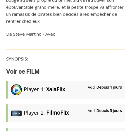
bouge au sens propre du terme, Sid va retrouver son
épouvantable grand-mère, et la petite troupe va affronter
un ramassis de pirates bien décidés à les empêcher de
rentrer chez eux...
De Steve Martino • Avec
SYNOPSIS:
Voir ce FILM
Add:
Depuis 1 jours
Player 1:
XalaFlix
Add:
Depuis 3 jours
Player 2:
FilmoFlix