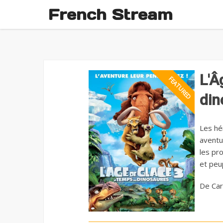
French Stream
L'Â
din
Les hé
aventu
les pr
et peu
De Car