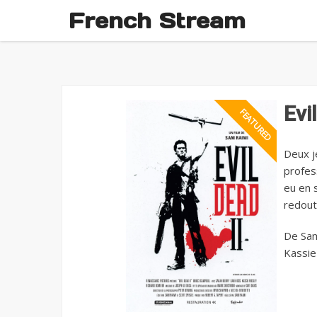
French Stream
Evi
Deux j
profes
eu en 
redout
De Sam
Kassie