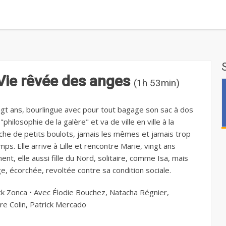
Vie rêvée des anges
(1h 53min)
ingt ans, bourlingue avec pour tout bagage son sac à dos
"philosophie de la galère" et va de ville en ville à la
che de petits boulots, jamais les mêmes et jamais trop
ps. Elle arrive à Lille et rencontre Marie, vingt ans
nt, elle aussi fille du Nord, solitaire, comme Isa, mais
e, écorchée, revoltée contre sa condition sociale.
ck Zonca • Avec Élodie Bouchez, Natacha Régnier,
re Colin, Patrick Mercado