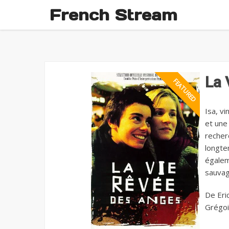
French Stream
La 
Isa, v
et une 
recher
longtem
égaleme
sauvag
De Eri
Grégoi