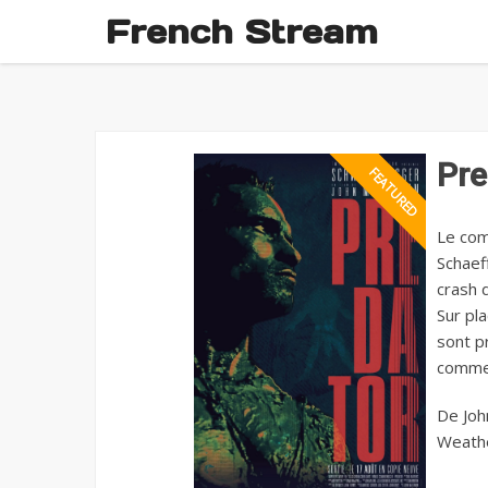
French Stream
Pre
Le com
Schaef
crash 
Sur pl
sont p
commen
De Joh
Weather