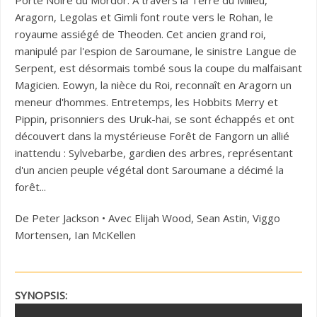
Porte Noire du Mordor. A travers la Terre du Milieu,
Aragorn, Legolas et Gimli font route vers le Rohan, le
royaume assiégé de Theoden. Cet ancien grand roi,
manipulé par l'espion de Saroumane, le sinistre Langue de
Serpent, est désormais tombé sous la coupe du malfaisant
Magicien. Eowyn, la nièce du Roi, reconnaît en Aragorn un
meneur d'hommes. Entretemps, les Hobbits Merry et
Pippin, prisonniers des Uruk-hai, se sont échappés et ont
découvert dans la mystérieuse Forêt de Fangorn un allié
inattendu : Sylvebarbe, gardien des arbres, représentant
d'un ancien peuple végétal dont Saroumane a décimé la
forêt...
De Peter Jackson • Avec Elijah Wood, Sean Astin, Viggo
Mortensen, Ian McKellen
SYNOPSIS: