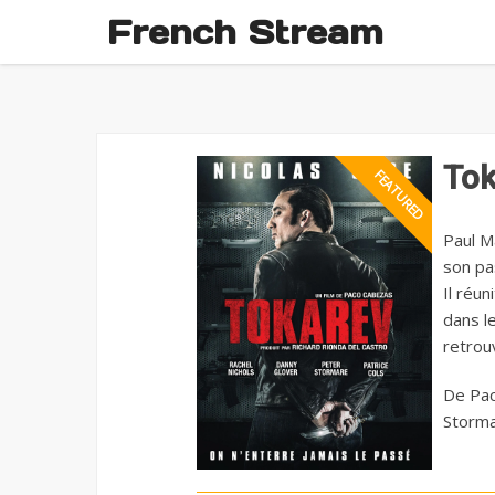
French Stream
To
Paul M
son pas
Il réun
dans l
retrouv
De Pac
Storma