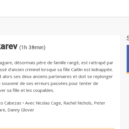
karev
(1h 38min)
aguire, désormais père de famille rangé, est rattrapé par
sé d’ancien criminel lorsque sa fille Caitlin est kidnappée.
it alors ses deux anciens partenaires et doit se replonger
e souvenir de ses erreurs passées pour tenter de
er sa fille et les coupables.
o Cabezas • Avec Nicolas Cage, Rachel Nichols, Peter
re, Danny Glover