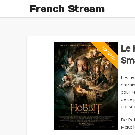
French Stream
Le 
Sm
Les av
entraî
pour r
de ce p
posséd
De Pet
McKell