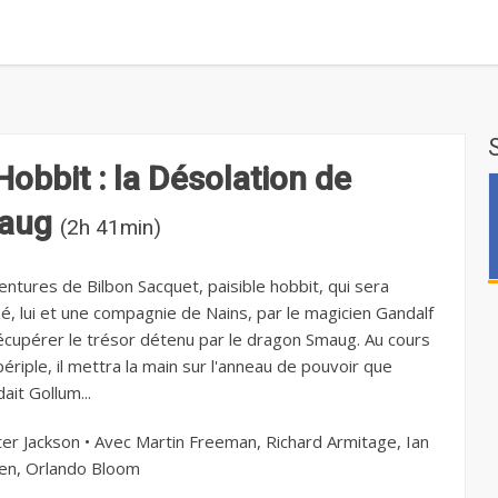
Hobbit : la Désolation de
aug
(2h 41min)
entures de Bilbon Sacquet, paisible hobbit, qui sera
né, lui et une compagnie de Nains, par le magicien Gandalf
écupérer le trésor détenu par le dragon Smaug. Au cours
ériple, il mettra la main sur l'anneau de pouvoir que
ait Gollum...
er Jackson • Avec Martin Freeman, Richard Armitage, Ian
en, Orlando Bloom