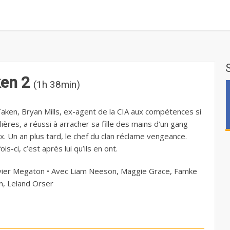
ken 2
(1h 38min)
aken, Bryan Mills, ex-agent de la CIA aux compétences si
lières, a réussi à arracher sa fille des mains d’un gang
x. Un an plus tard, le chef du clan réclame vengeance.
ois-ci, c’est après lui qu’ils en ont.
vier Megaton • Avec Liam Neeson, Maggie Grace, Famke
n, Leland Orser