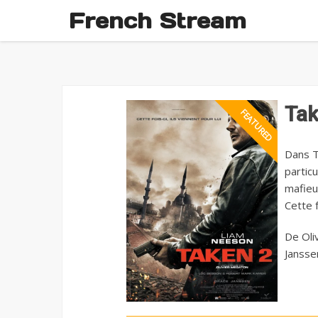
French Stream
Ta
Dans T
particu
mafieu
Cette f
De Oli
Jansse