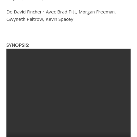
De David Fincher • Avec Brad Pitt, Morgan Freeman,
Gwyneth Paltrow, Kevin Spacey
SYNOPSIS: