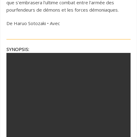
que s'embrasera l'ultime combat entre l'armée des
pourfendeurs de démons et les forces démoniaques.
De Haruo Sotozaki • Avec
SYNOPSIS: