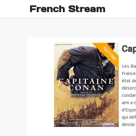
French Stream
Cap
Les Ba
France
état d
désordr
condam
ami a 
d’Espe
qui dé
devoir.