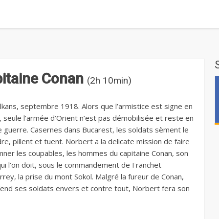
itaine Conan
(2h 10min)
lkans, septembre 1918. Alors que l’armistice est signe en
, seule l’armée d’Orient n’est pas démobilisée et reste en
e guerre. Casernes dans Bucarest, les soldats sèment le
e, pillent et tuent. Norbert a la delicate mission de faire
ner les coupables, les hommes du capitaine Conan, son
qui l’on doit, sous le commandement de Franchet
rrey, la prise du mont Sokol. Malgré la fureur de Conan,
fend ses soldats envers et contre tout, Norbert fera son