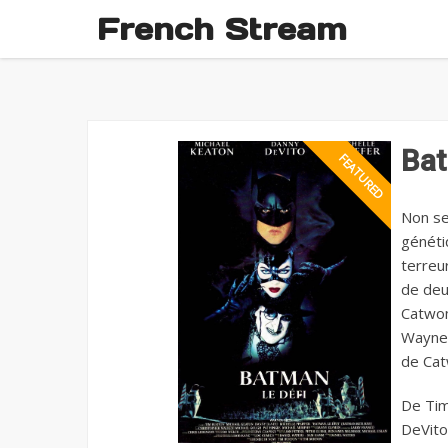
French Stream
Bat
Non se
généti
terreur
de deu
Catwoma
Wayne 
de Ca
De Tim
DeVito