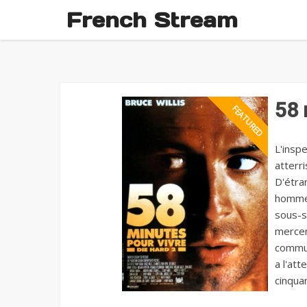
French Stream
58 
L'insp
atterr
D'étran
hommes
sous-so
mercen
commun
a l'at
cinqua