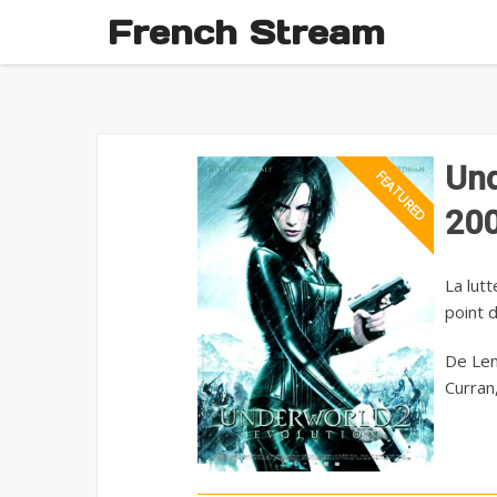
French Stream
Und
200
La lutt
point d
De Len
Curran