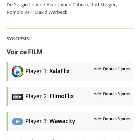
De Sergio Leone • Avec James Coburn, Rod Steiger,
Romolo Valli, David Warbeck
SYNOPSIS:
Voir ce FILM
Add:
Depuis 1 jours
Player 1:
XalaFlix
Add:
Depuis 3 jours
Player 2:
FilmoFlix
Add:
Depuis 3 jours
Player 3:
Wawacity