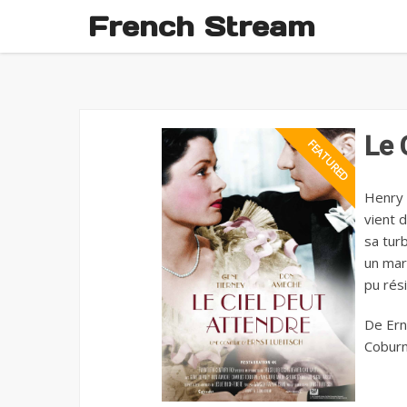
French Stream
Le 
Henry 
vient d
sa turb
un mar
pu rési
De Ern
Coburn