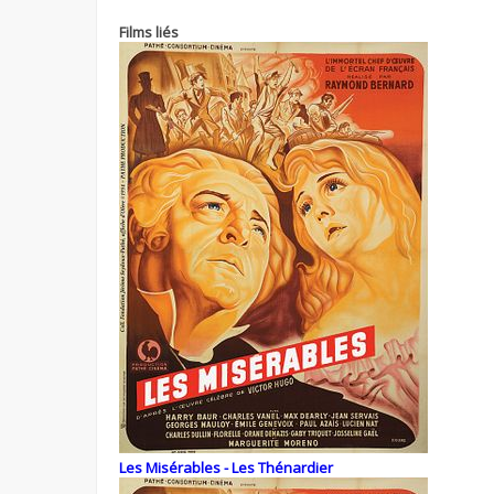
Films liés
Les Misérables - Les Thénardier