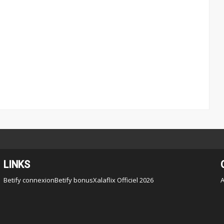
LINKS
Betify connexion
Betify bonus
Xalaflix Officiel 2026