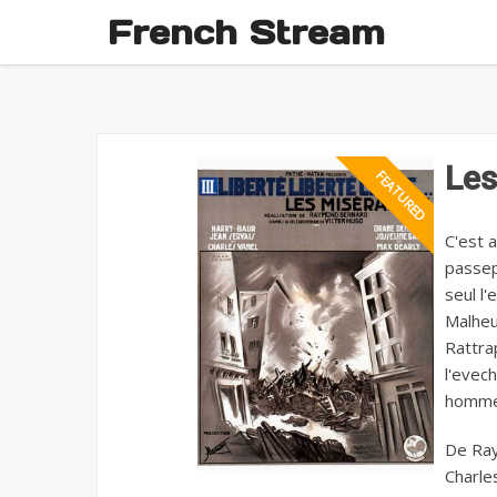
French Stream
Les
C'est 
passepo
seul l'
Malheu
Rattra
l'evec
homme 
De Ray
Charles