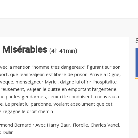
 Misérables
(4h 41min)
avec la mention "homme tres dangereux" figurant sur son
rt, que Jean Valjean est libere de prison. Arrive a Digne,
eveque, monseigneur Myriel, daigne lui offrir l'hospitalite.
reusement, Valjean le quitte en emportant l'argenterie.
pe par les gendarmes, ceux-ci le conduisent a nouveau a
he. Le prelat lui pardonne, voulant absolument que cet
regagne le droit chemin
mond Bernard • Avec Harry Baur, Florelle, Charles Vanel,
 Dullin