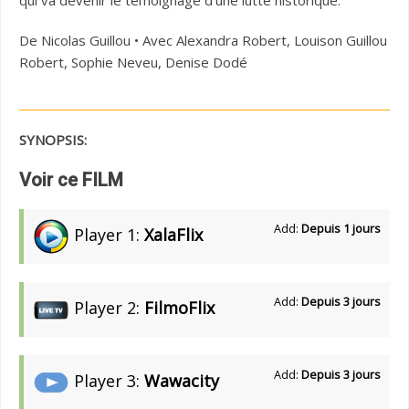
qui va devenir le témoignage d’une lutte historique.
De Nicolas Guillou • Avec Alexandra Robert, Louison Guillou
Robert, Sophie Neveu, Denise Dodé
SYNOPSIS:
Voir ce FILM
Add:
Depuis 1 jours
Player 1:
XalaFlix
Add:
Depuis 3 jours
Player 2:
FilmoFlix
Add:
Depuis 3 jours
Player 3:
Wawacity