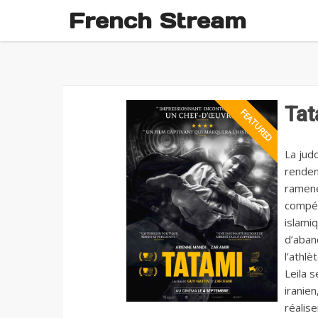
French Stream
Ta
La jud
renden
ramener
compét
islami
d’aban
l’athlè
Leila s
iranie
réalise