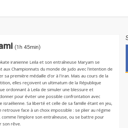
tami
(1h 45min)
okate iranienne Leila et son entraîneuse Maryam se
t aux Championnats du monde de judo avec l'intention de
 sa première médaille d'or à l'Iran. Mais au cours de la
ition, elles reçoivent un ultimatum de la République
que ordonnant à Leila de simuler une blessure et
donner pour éviter une possible confrontation avec
te israélienne. Sa liberté et celle de sa famille étant en jeu,
e retrouve face à un choix impossible : se plier au régime
n, comme l'implore son entraîneuse, ou se battre pour
r son rêve.