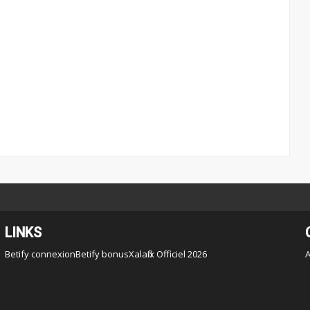
LINKS
Betify connexion
Betify bonus
Xalaflix Officiel 2026