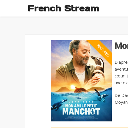
French Stream
Mon
D’aprè
aventu
cœur. 
une ext
De Dav
Moyan