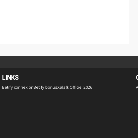
LINKS
Betify connexion
Betify bonus
Xalaflix Officiel 2026