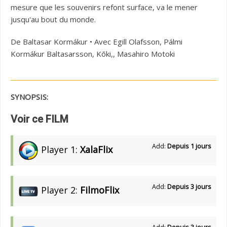
mesure que les souvenirs refont surface, va le mener
jusqu'au bout du monde.
De Baltasar Kormákur • Avec Egill Olafsson, Pálmi
Kormákur Baltasarsson, Kōki,, Masahiro Motoki
SYNOPSIS:
Voir ce FILM
Add:
Depuis 1 jours
Player 1:
XalaFlix
Add:
Depuis 3 jours
Player 2:
FilmoFlix