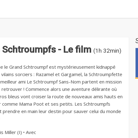
 Schtroumpfs - Le film
(1h 32min)
e le Grand Schtroumpf est mystérieusement kidnappé
s vilains sorciers : Razamel et Gargamel, la Schtroumpfette
 meilleur ami Le Schtroumpf Sans-Nom partent en mission
e retrouver ! Commence alors une aventure délirante où
ros bleus vont croiser la route de nouveaux amis hauts en
r comme Mama Poot et ses petits. Les Schtroumpfs
t prendre en main leur destin pour sauver celui du monde
!
s Miller (I) • Avec