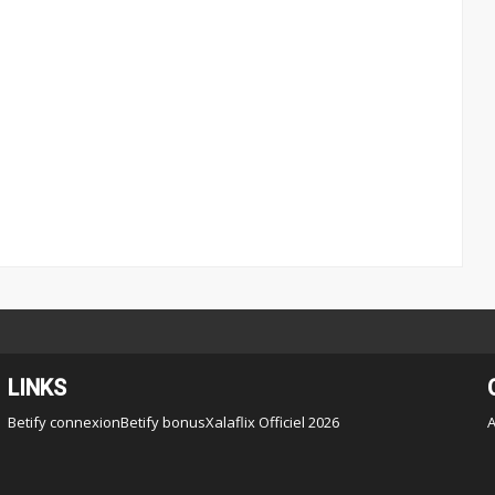
LINKS
Betify connexion
Betify bonus
Xalaflix Officiel 2026