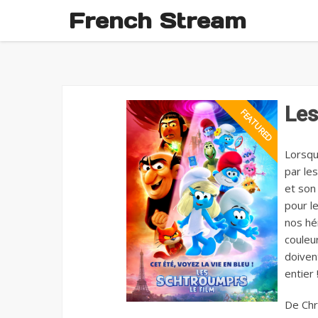
French Stream
Les
Lorsqu
par le
et son
pour l
nos hé
couleu
doiven
entier 
De Chri