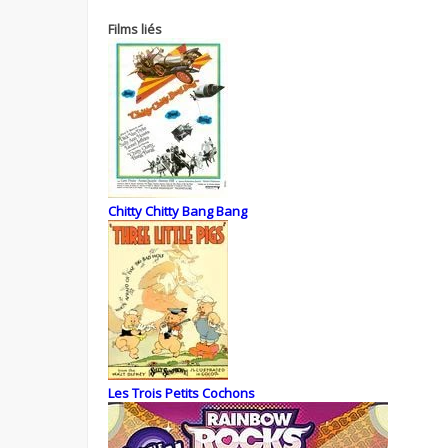
Films liés
Chitty Chitty Bang Bang
Les Trois Petits Cochons