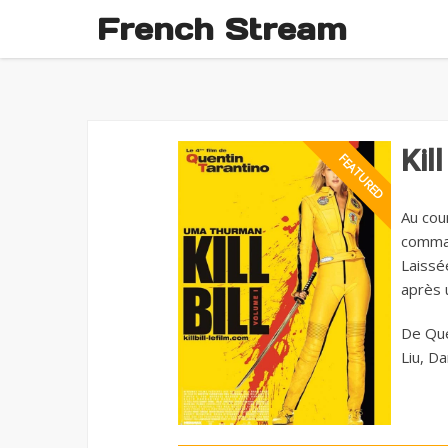
French Stream
Kil
Au cou
command
Laissé
après 
De Que
Liu, D