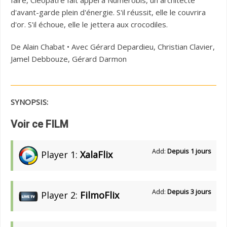
faire, Cléopâtre fait appel à Numérobis, un architecte
d'avant-garde plein d'énergie. S'il réussit, elle le couvrira
d'or. S'il échoue, elle le jettera aux crocodiles.
De Alain Chabat • Avec Gérard Depardieu, Christian Clavier,
Jamel Debbouze, Gérard Darmon
SYNOPSIS:
Voir ce FILM
Add:
Depuis 1 jours
Player 1:
XalaFlix
Add:
Depuis 3 jours
Player 2:
FilmoFlix