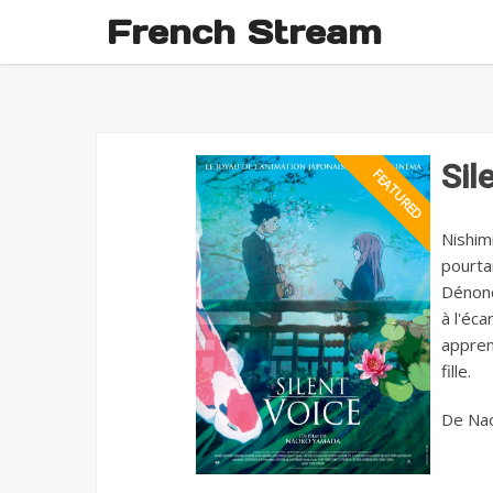
French Stream
Sil
Nishim
pourtan
Dénonc
à l'éca
apprend
fille.
De Nao