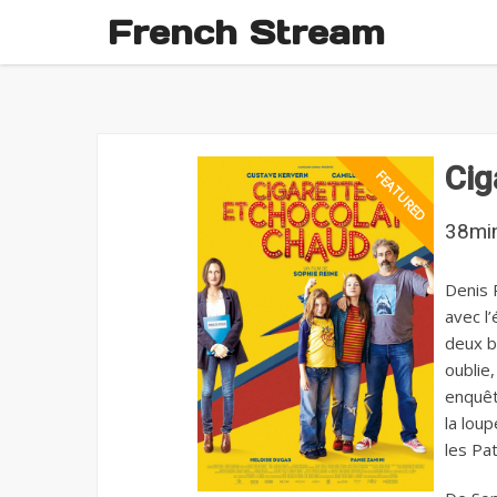
French Stream
Cig
38mi
Denis 
avec l’
deux b
oublie,
enquêtr
la lou
les Pa