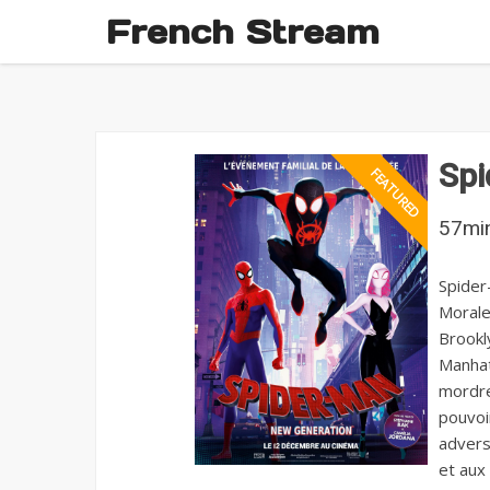
French Stream
Spi
57mi
Spider
Morales
Brookl
Manhatt
mordre
pouvoi
advers
et aux