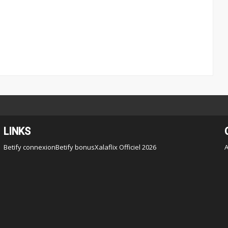
LINKS
Betify connexion
Betify bonus
Xalaflix Officiel 2026