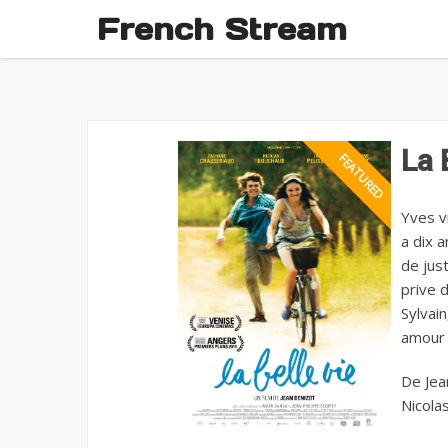
French Stream
La 
Yves vi
a dix a
de just
prive d
Sylvain
amour e
De Jea
Nicolas