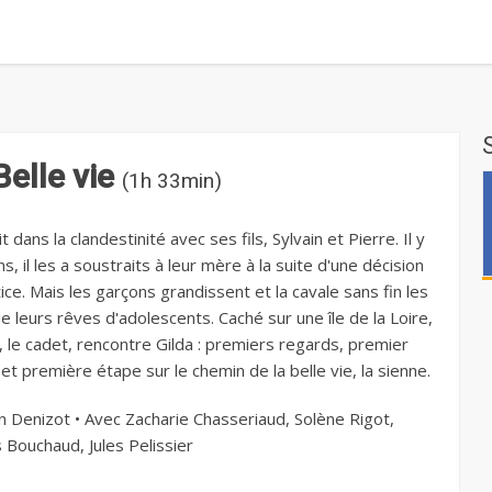
Belle vie
(1h 33min)
t dans la clandestinité avec ses fils, Sylvain et Pierre. Il y
ns, il les a soustraits à leur mère à la suite d'une décision
ice. Mais les garçons grandissent et la cavale sans fin les
e leurs rêves d'adolescents. Caché sur une île de la Loire,
, le cadet, rencontre Gilda : premiers regards, premier
t première étape sur le chemin de la belle vie, la sienne.
n Denizot • Avec Zacharie Chasseriaud, Solène Rigot,
 Bouchaud, Jules Pelissier