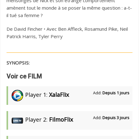
mensonges de Nick et son étrange comportement
amènent tout le monde à se poser la même question : a-t-
il tué sa femme ?
De David Fincher • Avec Ben Affleck, Rosamund Pike, Neil
Patrick Harris, Tyler Perry
SYNOPSIS:
Voir ce FILM
Add:
Depuis 1 jours
Player 1:
XalaFlix
Add:
Depuis 3 jours
Player 2:
FilmoFlix