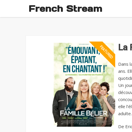
French Stream
La 
Dans la
ans. E
quotidi
Un jou
découv
concour
elle l’
adulte.
De Eri