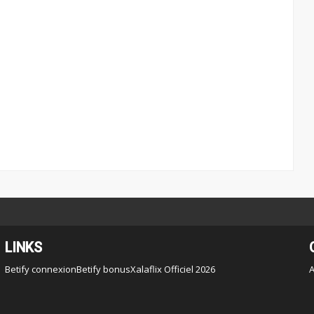
LINKS
Betify connexion
Betify bonus
Xalaflix Officiel 2026