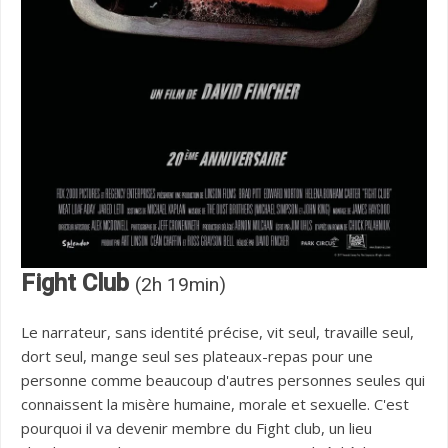
Fight Club
(2h 19min)
Le narrateur, sans identité précise, vit seul, travaille seul,
dort seul, mange seul ses plateaux-repas pour une
personne comme beaucoup d'autres personnes seules qui
connaissent la misère humaine, morale et sexuelle. C'est
pourquoi il va devenir membre du Fight club, un lieu