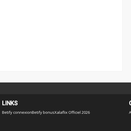
LINKS
Betify connexion
Betify bonus
Xalaflix Officiel 2026