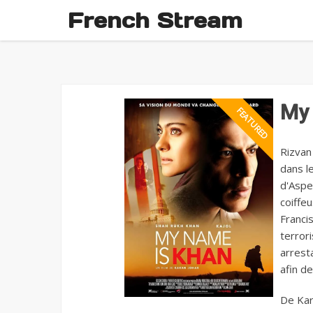
French Stream
My
Rizvan
dans l
d'Aspe
coiffeu
Franci
terror
arrest
afin d
De Kar