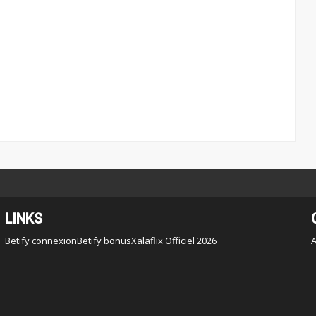
LINKS
Betify connexion
Betify bonus
Xalaflix Officiel 2026