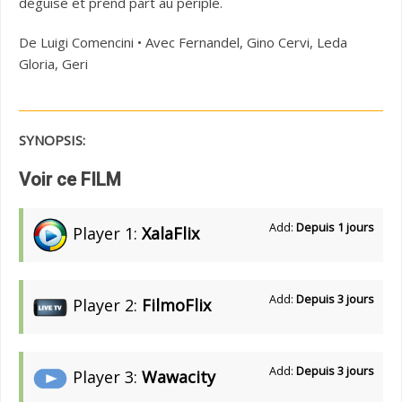
déguise et prend part au périple.
De Luigi Comencini • Avec Fernandel, Gino Cervi, Leda
Gloria, Geri
SYNOPSIS:
Voir ce FILM
Add:
Depuis 1 jours
Player 1:
XalaFlix
Add:
Depuis 3 jours
Player 2:
FilmoFlix
Add:
Depuis 3 jours
Player 3:
Wawacity