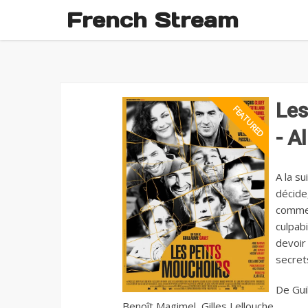
French Stream
Les
- A
A la s
décide
comme 
culpabi
devoir 
secret
De Gui
Benoît Magimel, Gilles Lellouche