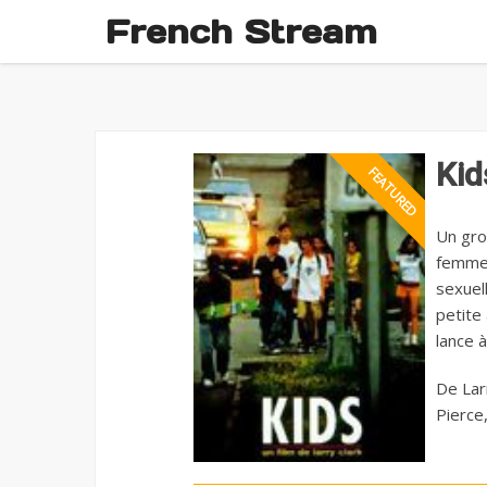
French Stream
Ki
Un gro
femmes
sexuel
petite 
lance à
De Larr
Pierce