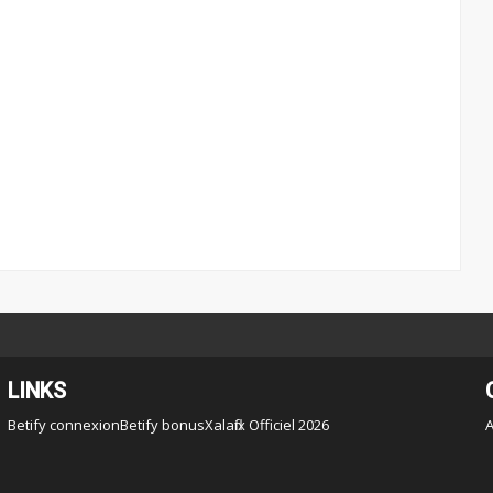
LINKS
Betify connexion
Betify bonus
Xalaflix Officiel 2026