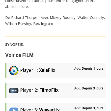
construisent un radeau pour tenter de gagner un état
abolitionniste.
De Richard Thorpe • Avec Mickey Rooney, Walter Connolly,
William Frawley, Rex Ingram
SYNOPSIS:
Voir ce FILM
Add:
Depuis 1 jours
Player 1:
XalaFlix
Add:
Depuis 3 jours
Player 2:
FilmoFlix
Add:
Depuis 3 jours
Player 3:
Wawacity