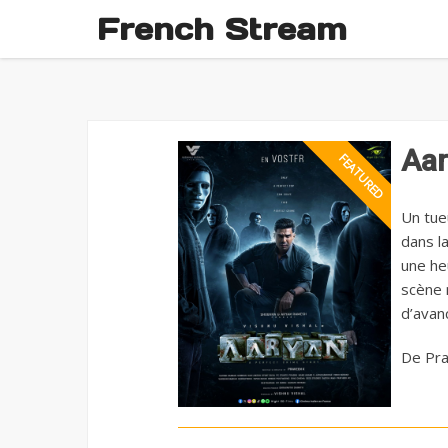
French Stream
Aa
Un tueu
dans l
une he
scène 
d’avanc
De Pra