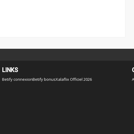
LINKS
Betify connexion
Betify bonus
Xalaflix Officiel 2026